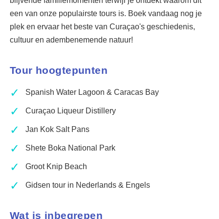
blijvende familiemomenten terwijl je ontdekt waarom dit
een van onze populairste tours is. Boek vandaag nog je
plek en ervaar het beste van Curaçao's geschiedenis,
cultuur en adembenemende natuur!
Tour hoogtepunten
✓
Spanish Water Lagoon & Caracas Bay
✓
Curaçao Liqueur Distillery
✓
Jan Kok Salt Pans
✓
Shete Boka National Park
✓
Groot Knip Beach
✓
Gidsen tour in Nederlands & Engels
Wat is inbegrepen