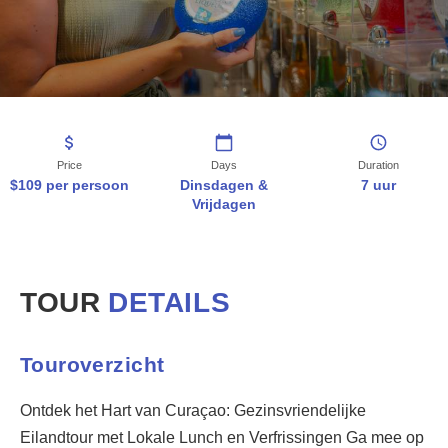
9:00 AM - Vertrek vanaf het hoofdverzamelpunt. 10:00 AM - Bezoek a
Boek deze tour
WhatsApp:
+5999 525 1778
Email:
info@fb-tt.com
Telefoon
:
+5999 869 9559
Price
Days
Duration
Gratis annuleren tot 24 uur voor de tour. Hotelophaalservice inbegr
$109 per persoon
Dinsdagen &
7 uur
Vrijdagen
Alle Tours
Eilandtours
Watertours
TOUR
DETAILS
Avontuurlijke Tours
Contact
FAQ
Touroverzicht
Ontdek het Hart van Curaçao: Gezinsvriendelijke
Eilandtour met Lokale Lunch en Verfrissingen Ga mee op