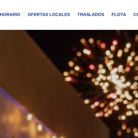
HORARIO
OFERTAS LOCALES
TRASLADOS
FLOTA
C
omo ningún otro. Desde el momento en que subas a nuestro vibra
on nuestro tour Punda Vibes. Desde el momento en que subas a nuestro 
. Experiencia nocturna en la ciudad. Asientos reservados en el resta