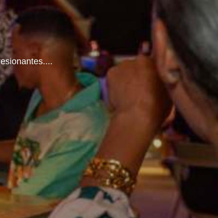
resionantes.
...