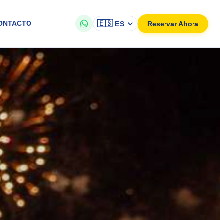
🇪🇸
Reservar Ahora
ONTACTO
ES
nte autobús, serás recibido con ...
animado autobús, serás recibido con un refrescante cóctel embotellad
urante ZOH para un aperitivo y bebida. Espectáculo de fuegos artific