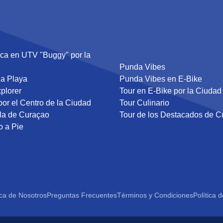
ca en UTV "Buggy" por la
Punda Vibes
la Playa
Punda Vibes en E-Bike
plorer
Tour en E-Bike por la Ciudad
por el Centro de la Ciudad
Tour Culinario
sla de Curaçao
Tour de los Destacados de C
o a Pie
ca de Nosotros
Preguntas Frecuentes
Términos y Condiciones
Política 