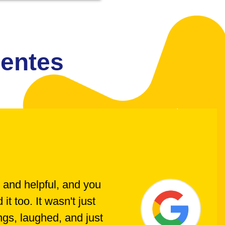
ientes
 and helpful, and you
t too. It wasn't just
ings, laughed, and just