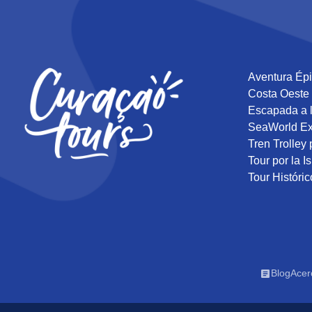
Aventura Épi
Costa Oeste
Escapada a 
SeaWorld Ex
Tren Trolley 
Tour por la I
Tour Históric
Blog
Acer