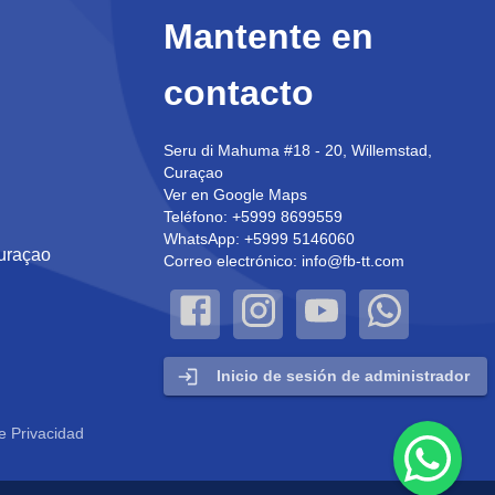
Mantente en
contacto
Seru di Mahuma #18 - 20, Willemstad,
Curaçao
Ver en Google Maps
Teléfono: +5999 8699559
WhatsApp: +5999 5146060
uraçao
Correo electrónico: info@fb-tt.com
Inicio de sesión de administrador
de Privacidad