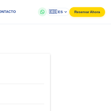
🇪🇸
Reservar Ahora
ONTACTO
ES